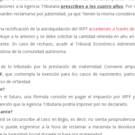
aciones a la Agencia Tributaria
prescriben a los cuatro años
. Por 
ueden reclamarse por paternidad, ya que “tienen la misma considera
na rectificación de la autoliquidación del IRPF
accediendo a través de
ituye a la anterior y se debe solicitar la cantidad retenida en año en
mente. En caso de rechazo, acudir al Tribunal Económico Administr
 Justicia de la comunidad autónoma.
n de lo tributado por la prestación de maternidad. Conviene amp
F
, que contempla la exención para los casos de nacimiento, parto 
aso de orfandad.
so?
 el futuro, una fórmula consiste en pagar el impuesto por IRPF 
sanción que la Agencia Tributaria podría imponer por no declararlo.
tante?
d se circunscribe al caso en litigio, es decir, no sienta jurisprudencia
ero puede esgrimirse a la hora de reclamar a Hacienda la devoluci
e la Seguridad Social durante la baja por maternidad.