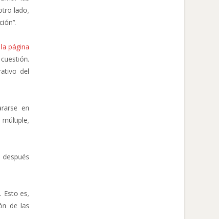
otro lado,
ción”.
 la página
 cuestión.
ativo del
ararse en
múltiple,
y después
. Esto es,
ón de las