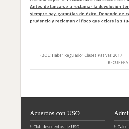
Antes de lanzarse a reclamar la devolución te
siempre hay garantías de éxito. Depende de ca
prudencia y reclaman al fisco que aclare la situ
Navegación
←
-BOE: Haber Regulador Clases Pasivas 2017
-RECUPERA
de
entradas
Acuerdos con USO
Admin
Club descuentos de USO
Calcul