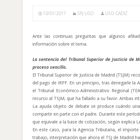
10/01/2017
SPJ-USO
USO CADIZ
Ante las continuas preguntas que algunos afili
información sobre el tema.
La sentencia del Tribunal Superior de Justicia de 
proceso sencillo.
El Tribunal Superior de Justicia de Madrid (TSJM) re
del pago de IRPF. En un principio, tras denegarle la A
el Tribunal Económico-Administrativo Regional (TE
recurso al TSJM, que ha fallado a su favor. Ambas in
La ayuda objeto de debate se produce cuándo una 
compartir en parte con el padre. Durante este períod
que equivale a la base de cotización, según explica Le
En este caso, para la Agencia Tributaria, el import
trabajo, interpretación que ahora el TSJ de Madrid 