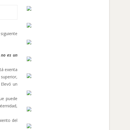
siguiente
 no es un
stá exenta
 superior,
 Elevó un
que puede
aternidad,
iento del