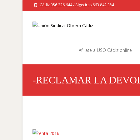
Cádiz 956 226 644 / Algeciras 663 842 384
Saltar
al
Afiliate a USO Cádiz online
contenido
-RECLAMAR LA DEVOL
MATERNIDAD A HACI