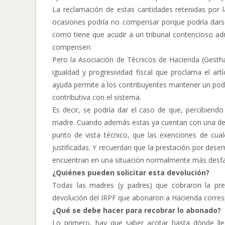
La reclamación de estas cantidades retenidas por 
ocasiones podría no compensar porque podría darse 
como tiene que acudir a un tribunal contencioso adm
compensen.
Pero la Asociación de Técnicos de Hacienda (Gestha
igualdad y progresividad fiscal que proclama el ar
ayuda permite a los contribuyentes mantener un poder
contributiva con el sistema.
Es decir, se podría dar el caso de que, percibiend
madre. Cuando además estas ya cuentan con una dedu
punto de vista técnico, que las exenciones de cu
justificadas. Y recuerdan que la prestación por dese
encuentran en una situación normalmente más desfa
¿Quiénes pueden solicitar esta devolución?
Todas las madres (y padres) que cobraron la pre
devolución del IRPF que abonaron a Hacienda corres
¿Qué se debe hacer para recobrar lo abonado?
Lo primero, hay que saber acotar hasta dónde llega