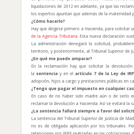
liquidaciones de 2012 en adelante, ya que las reclam
los expertos apuntan que además de la maternidad p
¿Cómo hacerlo?
Hay que dirigirse primero a Hacienda, para solicitar u
de la Agencia Tributaria
. Esta nueva declaración sust
La administración denegará la solicitud, probable
territorio, y posteriormente, al Tribunal Superior de
¿En qué me puedo amparar?
En la reclamación hay que solicitar la devolució
la
sentencia
y en el
artículo 7 de la Ley de IRP
adopción, hijos a cargo y prestaciones públicas en c
¿Tengo que pagar el impuesto en cualquier ca
En caso de no haber sido madre aún o de serlo en
reclamar la devolución a Hacienda. Así se evitará la 
¿La sentencia fallará siempre a favor del solici
La sentencia del Tribunal Superior de Justicia de Madri
no es de obligada aplicación por los tribunales. P
retenciones por IRPF realizadas en las cotizaciones d