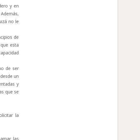
dero y en
. Además,
izá no le
cipios de
 que esta
 capacidad
ho de ser
 desde un
entadas y
nas que se
icitar la
lamar las