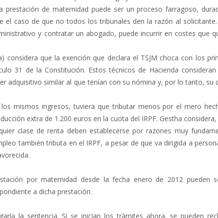
la prestación de maternidad puede ser un proceso farragoso, dura
el caso de que no todos los tribunales den la razón al solicitante
inistrativo y contratar un abogado, puede incurrir en costes que qu
) considera que la exención que declara el TSJM choca con los prin
tículo 31 de la Constitución. Estos técnicos de Hacienda consideran
 adquisitivo similar al que tenían con su nómina y, por lo tanto, su
o los mismos ingresos, tuviera que tributar menos por el mero hec
cción extra de 1.200 euros en la cuota del IRPF. Gestha considera,
alquier clase de renta deben establecerse por razones muy fundam
mpleo también tributa en el IRPF, a pesar de que va dirigida a perso
vorecida.
stación por maternidad desde la fecha enero de 2012 pueden sol
pondiente a dicha prestación.
ría la sentencia. Si se inician los trámites ahora, se pueden rec