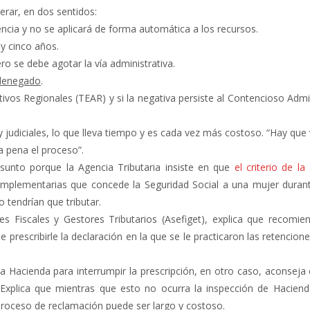
erar, en dos sentidos:
encia y no se aplicará de forma automática a los recursos.
 y cinco años.
ero se debe agotar la vía administrativa.
 denegado
.
vos Regionales (TEAR) y si la negativa persiste al Contencioso Admi
y judiciales, lo que lleva tiempo y es cada vez más costoso. “Hay que 
la pena el proceso”.
sunto porque la Agencia Tributaria insiste en que
el criterio de la
omplementarias que concede la Seguridad Social a una mujer durant
 tendrían que tributar.
s Fiscales y Gestores Tributarios (Asefiget), explica que recomie
 prescribirle la declaración en la que se le practicaron las retencion
n a Hacienda para interrumpir la prescripción, en otro caso, aconseja
 Explica que mientras que esto no ocurra la inspección de Haciend
 proceso de reclamación puede ser largo y costoso.