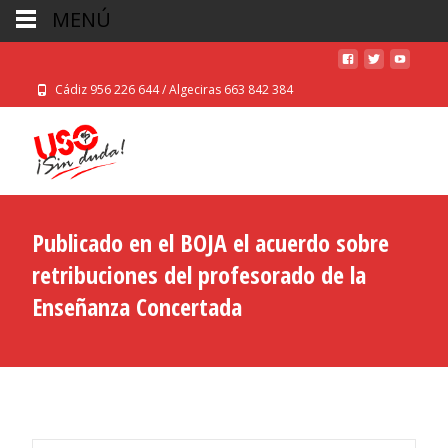
MENÚ
Cádiz 956 226 644 / Algeciras 663 842 384
Publicado en el BOJA el acuerdo sobre
retribuciones del profesorado de la
Enseñanza Concertada