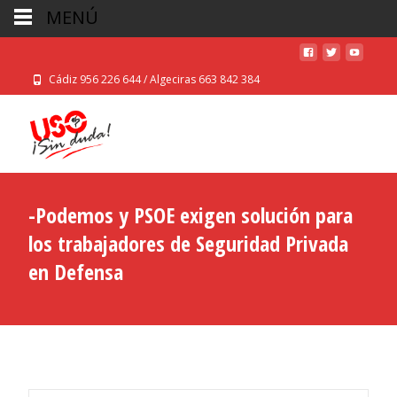
MENÚ
Cádiz 956 226 644 / Algeciras 663 842 384
-Podemos y PSOE exigen solución para
los trabajadores de Seguridad Privada
en Defensa