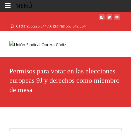
MENÚ
Cádiz 956 226 644 / Algeciras 663 842 384
Permisos para votar en las elecciones
europeas 9J y derechos como miembro
de mesa