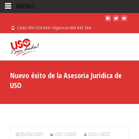
MENÚ
Cádiz 956 226 644 / Algeciras 663 842 384
Nuevo éxito de la Asesoria Juridica de
USO
05/03/2025
USO CADIZ
USO CADIZ