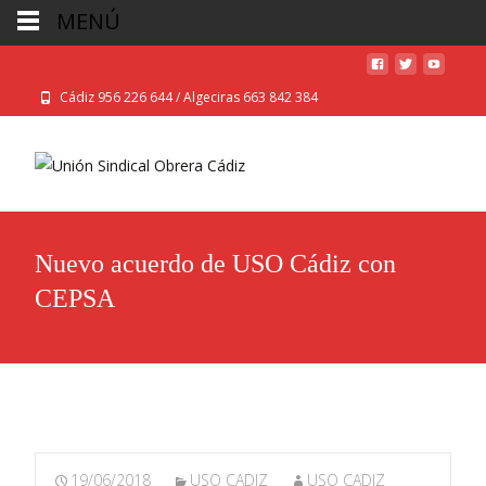
MENÚ
Cádiz 956 226 644 / Algeciras 663 842 384
Nuevo acuerdo de USO Cádiz con
CEPSA
19/06/2018
USO CADIZ
USO CADIZ