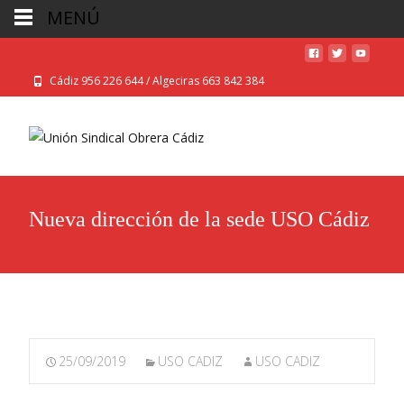
MENÚ
Cádiz 956 226 644 / Algeciras 663 842 384
Nueva dirección de la sede USO Cádiz
25/09/2019
USO CADIZ
USO CADIZ