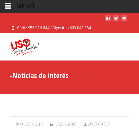
MENÚ
Cádiz 956 226 644 / Algeciras 663 842 384
-Noticias de interés
01/03/2017
USO CADIZ
USO CADIZ