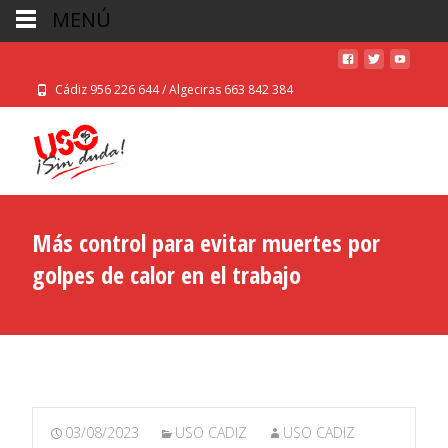
MENÚ
Cádiz 956 226 644 / Algeciras 663 842 384
Más control para evitar muertes por
golpes de calor en el trabajo
03/08/2023
USO CADIZ
USO CADIZ