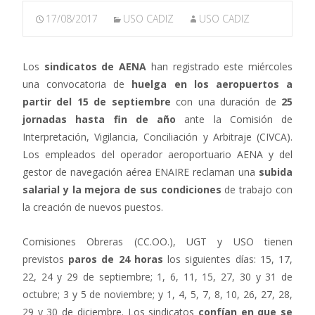
17/08/2017
USO CADIZ
USO CADIZ
Los
sindicatos de AENA
han registrado este miércoles
una convocatoria de
huelga en los aeropuertos a
partir del 15 de septiembre
con una duración de
25
jornadas hasta fin de año
ante la Comisión de
Interpretación, Vigilancia, Conciliación y Arbitraje (CIVCA).
Los empleados del operador aeroportuario AENA y del
gestor de navegación aérea ENAIRE reclaman una
subida
salarial y la mejora de sus condiciones
de trabajo con
la creación de nuevos puestos.
Comisiones Obreras (CC.OO.), UGT y USO tienen
previstos
paros de 24 horas
los siguientes días: 15, 17,
22, 24 y 29 de septiembre; 1, 6, 11, 15, 27, 30 y 31 de
octubre; 3 y 5 de noviembre; y 1, 4, 5, 7, 8, 10, 26, 27, 28,
29 y 30 de diciembre. Los sindicatos
confían en que se