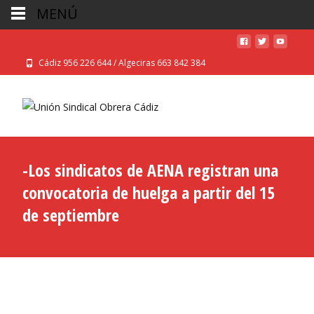
MENÚ
Cádiz 956 226 644 / Algeciras 663 842 384
-Los sindicatos de AENA registran una
convocatoria de huelga a partir del 15
de septiembre