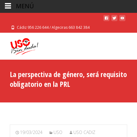
MENÚ
Cádiz 956 226 644 / Algeciras 663 842 384
La perspectiva de género, será requisito
obligatorio en la PRL
19/03/2024
USO
USO CADIZ