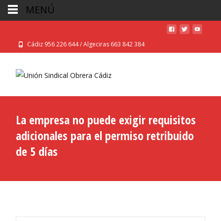
MENÚ
Cádiz 956 226 644 / Algeciras 663 842 384
La empresa no puede exigir requisitos
adicionales para el permiso retribuido
de 5 días