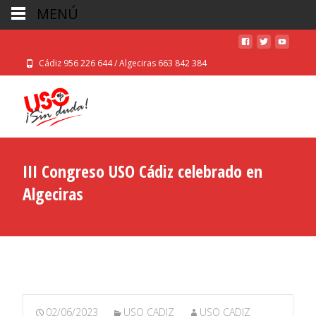
MENÚ
Cádiz 956 226 644 / Algeciras 663 842 384
III Congreso USO Cádiz celebrado en
Algeciras
02/06/2023
USO CADIZ
USO CADIZ