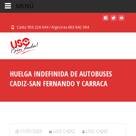
MENÚ
Cádiz 956 226 644 / Algeciras 663 842 384
HUELGA INDEFINIDA DE AUTOBUSES
CADIZ-SAN FERNANDO Y CARRACA
17/07/2025
USO CADIZ
USO CADIZ