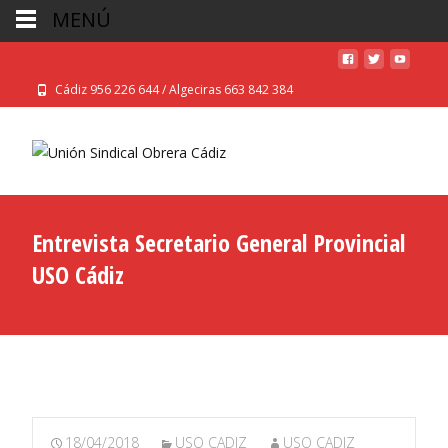
MENÚ
Cádiz 956 226 644 / Algeciras 663 842 384
Entrevista Secretario General Provincial
USO Cádiz
18/04/2018
USO CADIZ
USO CADIZ