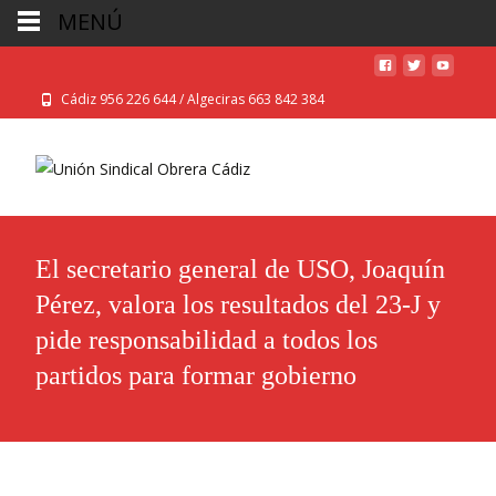
MENÚ
Cádiz 956 226 644 / Algeciras 663 842 384
El secretario general de USO, Joaquín
Pérez, valora los resultados del 23-J y
pide responsabilidad a todos los
partidos para formar gobierno