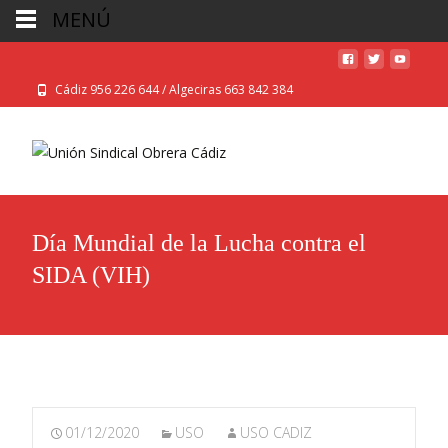
MENÚ
Cádiz 956 226 644 / Algeciras 663 842 384
Día Mundial de la Lucha contra el
SIDA (VIH)
01/12/2020
USO
USO CADIZ