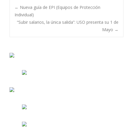
Navegación
←
Nueva guía de EPI (Equipos de Protección
Individual)
“Subir salarios, la única salida”: USO presenta su 1 de
de
Mayo
→
entradas