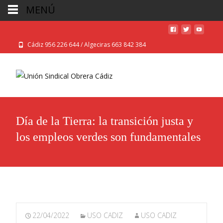
MENÚ
Cádiz 956 226 644 / Algeciras 663 842 384
Día de la Tierra: la transición justa y
los empleos verdes son fundamentales
22/04/2022
USO CADIZ
USO CADIZ