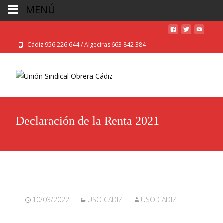
MENÚ
Cádiz 956 226 644 / Algeciras 663 842 384
Declaración de la Renta 2021
10/03/2022
USO CADIZ
USO CADIZ