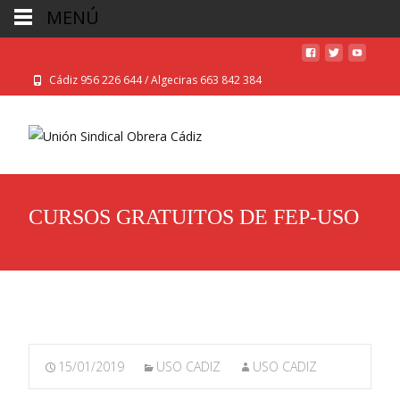
MENÚ
Cádiz 956 226 644 / Algeciras 663 842 384
CURSOS GRATUITOS DE FEP-USO
15/01/2019
USO CADIZ
USO CADIZ