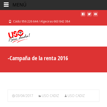
MENÚ
Cádiz 956 226 644 / Algeciras 663 842 384
-Campaña de la renta 2016
03/04/2017
USO CADIZ
USO CADIZ