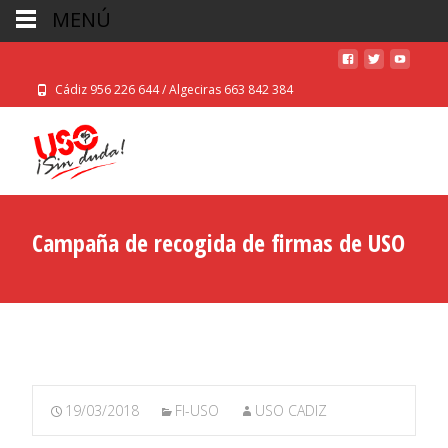
MENÚ
Cádiz 956 226 644 / Algeciras 663 842 384
Campaña de recogida de firmas de USO
19/03/2018
FI-USO
USO CADIZ