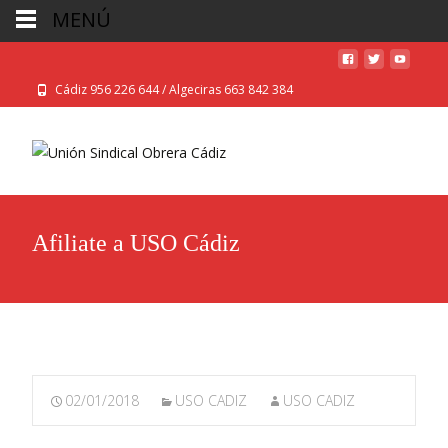
MENÚ
Cádiz 956 226 644 / Algeciras 663 842 384
Afiliate a USO Cádiz
02/01/2018
USO CADIZ
USO CADIZ