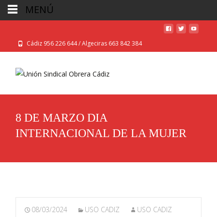
MENÚ
Cádiz 956 226 644 / Algeciras 663 842 384
8 DE MARZO DIA
INTERNACIONAL DE LA MUJER
08/03/2024
USO CADIZ
USO CADIZ