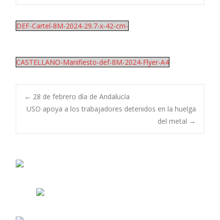
DEF-Cartel-8M-2024-29.7-x-42-cm-
CASTELLANO-Manifiesto-def-8M-2024-Flyer-A4
Navegación
←
28 de febrero día de Andalucía
USO apoya a los trabajadores detenidos en la huelga
del metal
→
de
entradas