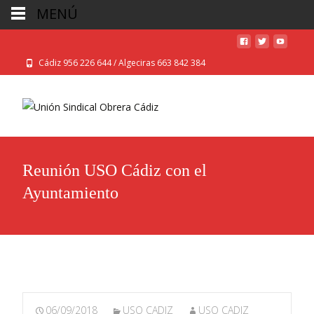
MENÚ
Cádiz 956 226 644 / Algeciras 663 842 384
Reunión USO Cádiz con el
Ayuntamiento
06/09/2018
USO CADIZ
USO CADIZ