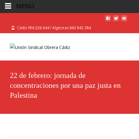
MENÚ
Cádiz 956 226 644 / Algeciras 663 842 384
22 de febrero: jornada de
concentraciones por una paz justa en
Palestina