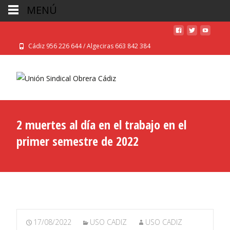
MENÚ
Cádiz 956 226 644 / Algeciras 663 842 384
2 muertes al día en el trabajo en el
primer semestre de 2022
17/08/2022
USO CADIZ
USO CADIZ