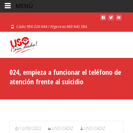
MENÚ
Cádiz 956 226 644 / Algeciras 663 842 384
024, empieza a funcionar el teléfono de
atención frente al suicidio
12/05/2022
USO CADIZ
USO CADIZ