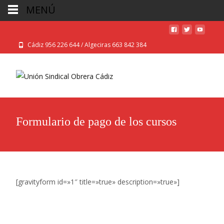
MENÚ
Cádiz 956 226 644 / Algeciras 663 842 384
Formulario de pago de los cursos
[gravityform id=»1″ title=»true» description=»true»]